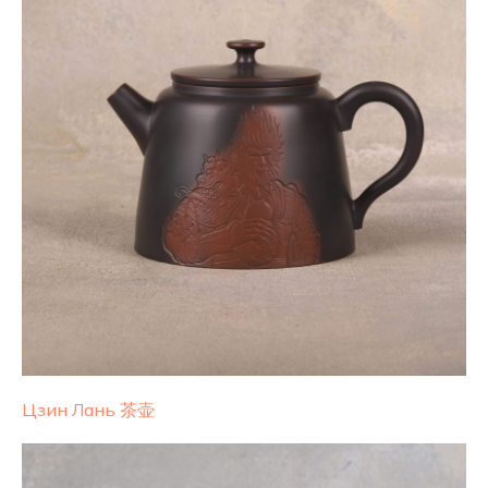
Цзин Лань 茶壶