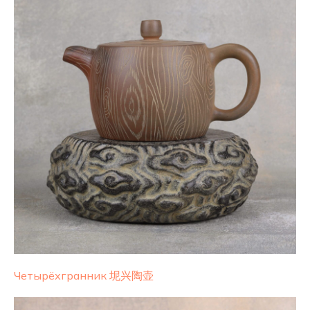
Четырёхгранник 坭兴陶壶