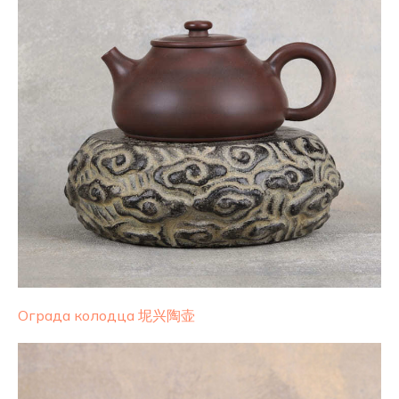
Ограда колодца 坭兴陶壶