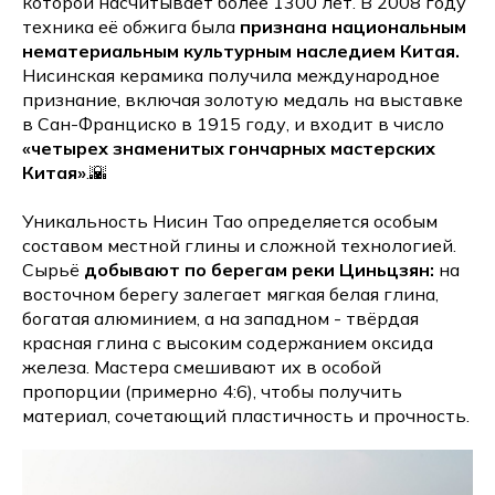
которой насчитывает более 1300 лет. В 2008 году
техника её обжига была
признана национальным
нематериальным культурным наследием Китая.
Нисинская керамика получила международное
признание, включая золотую медаль на выставке
в Сан-Франциско в 1915 году, и входит в число
«четырех знаменитых гончарных мастерских
Китая»
.🌇
Уникальность Нисин Тао определяется особым
составом местной глины и сложной технологией.
Сырьё
добывают по берегам реки Циньцзян:
на
восточном берегу залегает мягкая белая глина,
богатая алюминием, а на западном - твёрдая
красная глина с высоким содержанием оксида
железа. Мастера смешивают их в особой
пропорции (примерно 4:6), чтобы получить
материал, сочетающий пластичность и прочность.