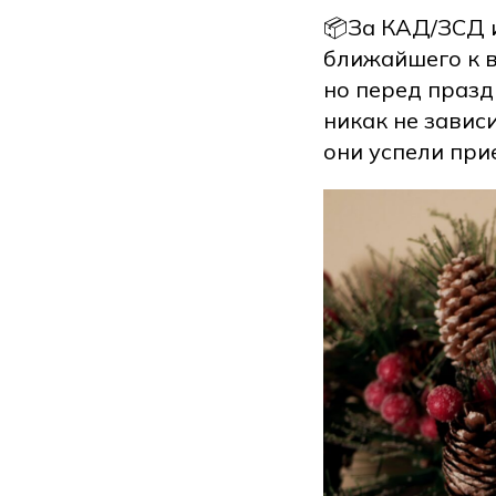
📦За КАД/ЗСД и
ближайшего к в
но перед празд
никак не завис
они успели при