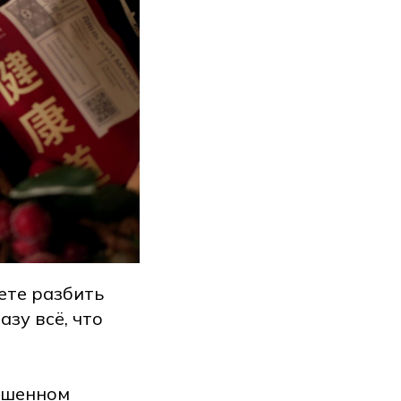
ете разбить
азу всё, что
ашенном