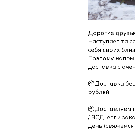
Дорогие друзья
Наступает та с
себя своих бли
Поэтому напоми
доставка с оче
📦Доставка бес
рублей;
📦Доставляем п
/ ЗСД, если за
день (свяжемся