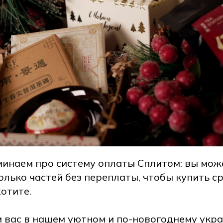
минаем про систему оплаты Сплитом: вы мож
олько частей без переплаты, чтобы купить ср
хотите.
м вас в нашем уютном и по-новогоднему укр