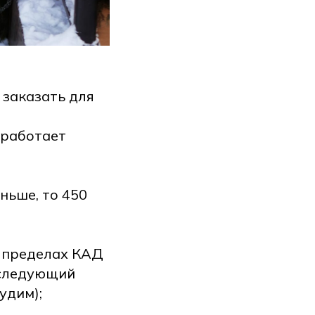
 заказать для
p работает
ньше, то 450
в пределах КАД
а следующий
удим);