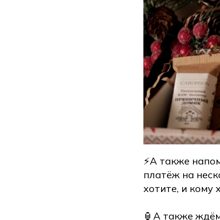
⚡️А также напо
платёж на неск
хотите, и кому 
🏮А также ждё