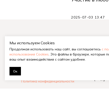
2025-07-03 13:47
Мы используем Cookies
На гла
Продолжая использовать наш сайт, вы соглашаетесь
с п
Китайс
использования Cookies
. Это файлы в браузере, которые 
Габа у
ваш опыт взаимодействия с сайтом удобнее.
Шу и Ш
Ок
© 2018-2026 Tea Station
Илья Б
Улучшаем жизнь с 2018 г.
(Баду 
Политика конфиденциальности