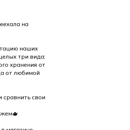
реехала на
стацию наших
целых три вида:
ого хранения от
да от любимой
и сравнить свои
ажем🫖
в магазине.