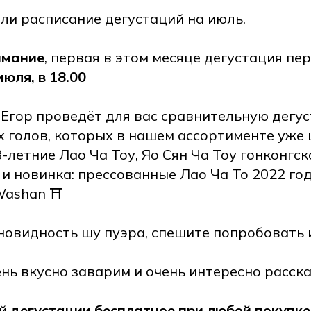
ли расписание дегустаций на июль.
имание
, первая в этом месяце дегустация пе
июля, в 18.00
 Егор проведёт для вас сравнительную дегу
 голов, которых в нашем ассортименте уже 
-летние Лао Ча Тоу, Яо Сян Ча Тоу гонконгск
и новинка: прессованные Лао Ча То 2022 го
ashan ⛩️
овидность шу пуэра, спешите попробовать 
ень вкусно заварим и очень интересно расск
ой
дегустации бесплатное при любой покупке