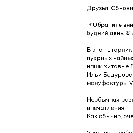
Друзья! Обнови
📌
Обратите вн
будний день,
8 
В этот вторник
пуэрных чайных
наши хитовые 8
Ильи Бадурова 
мануфактуры W
Необычная разн
впечатления!
Как обычно, оч
Участие в люб