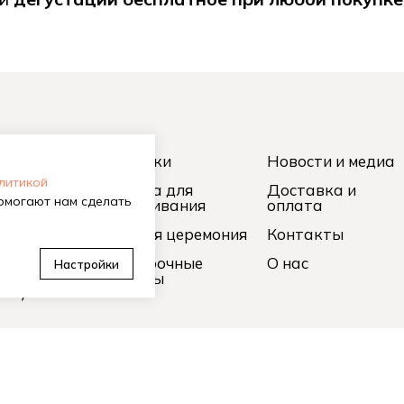
вную
Чайники
Новости и медиа
олитикой
кий чай
Посуда для
Доставка и
помогают нам сделать
заваривания
оплата
лун
Чайная церемония
Контакты
ен Пуэр
Подарочные
О нас
Настройки
адуров
наборы
Чай)