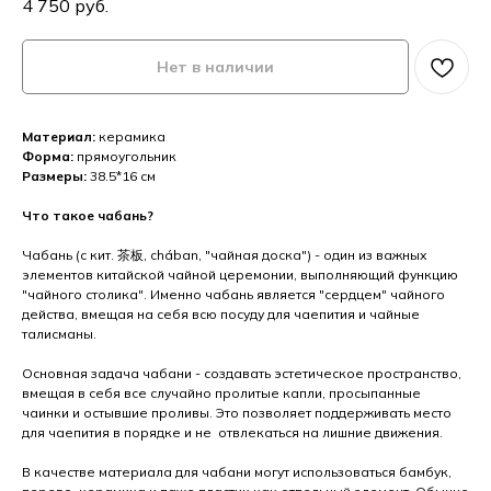
4 750
руб.
Нет в наличии
Материал:
керамика
Форма:
прямоугольник
Размеры:
38.5*16 см
Что такое чабань?
Чабань (с кит. 茶板, chában, "чайная доска") - один из важных
элементов китайской чайной церемонии, выполняющий функцию
"чайного столика". Именно чабань является "сердцем" чайного
действа, вмещая на себя всю посуду для чаепития и чайные
талисманы.
Основная задача чабани - создавать эстетическое пространство,
вмещая в себя все случайно пролитые капли, просыпанные
чаинки и остывшие проливы. Это позволяет поддерживать место
для чаепития в порядке и не отвлекаться на лишние движения.
В качестве материала для чабани могут использоваться бамбук,