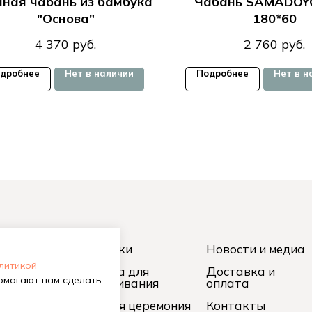
мная чабань из бамбука
Чабань SAMADOYO
"Основа"
180*60
4 370
руб.
2 760
руб.
дробнее
Нет в наличии
Подробнее
Нет в н
вную
Чайники
Новости и медиа
олитикой
кий чай
Посуда для
Доставка и
помогают нам сделать
заваривания
оплата
лун
Чайная церемония
Контакты