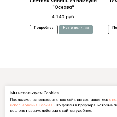
ды из
Светлая чабань из бамбука
Те
"Основа"
4 140
руб.
ну
Подробнее
Нет в наличии
По
Мы используем Cookies
На гла
Продолжая использовать наш сайт, вы соглашаетесь
с п
Китайс
использования Cookies
. Это файлы в браузере, которые 
Габа у
ваш опыт взаимодействия с сайтом удобнее.