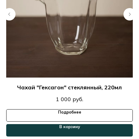
Чахай "Гексагон" стеклянный, 220мл
Ч
1 000
руб.
Подробнее
В корзину