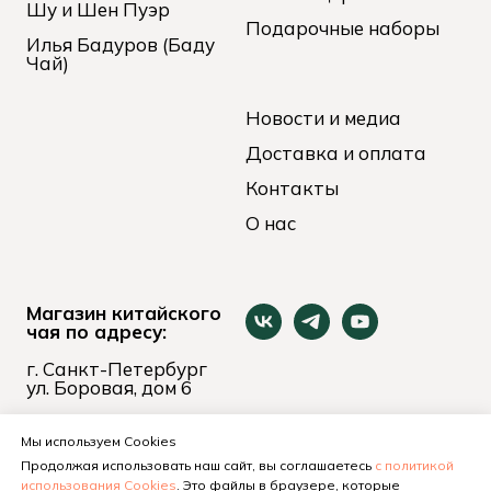
Шу и Шен Пуэр
Подарочные наборы
Илья Бадуров (Баду
Чай)
Новости и медиа
Доставка и оплата
Контакты
О нас
Магазин китайского
чая по адресу:
г. Санкт-Петербург
ул. Боровая, дом 6
пн-вс 11:00 - 21:00
+7 (921) 653-74-24
Мы используем Cookies
Продолжая использовать наш сайт, вы соглашаетесь
с политикой
использования Cookies
. Это файлы в браузере, которые