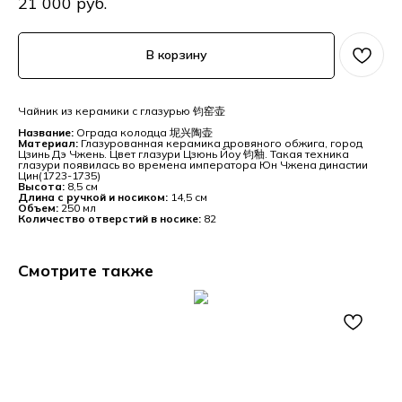
21 000
руб.
В корзину
Чайник из керамики с глазурью 钧窑壶
Название:
Ограда колодца 坭兴陶壶
Материал:
Глазурованная керамика дровяного обжига, город
Цзинь Дэ Чжень. Цвет глазури Цзюнь Йоу 钧釉. Такая техника
глазури появилась во времена императора Юн Чжена династии
Цин(1723-1735)
Высота:
8,5 см
Длина с ручкой и носиком:
14,5 см
Объем:
250 мл
Количество отверстий в носике:
82
Смотрите также