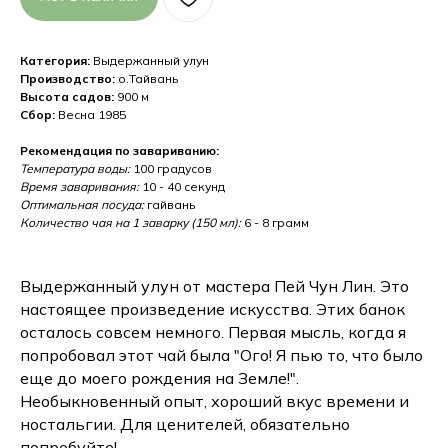
Категория:
Выдержанный улун
Производство:
о.Тайвань
Высота садов:
900 м
Сбор:
Весна 1985
Рекомендация по завариванию:
Температура воды:
100 градусов
Время заваривания:
10 - 40 секунд
Оптимальная посуда:
гайвань
Количество чая на 1 заварку (150 мл):
6 - 8 грамм
Выдержанный улун от мастера Пей Чун Лин. Это
настоящее произведение искусства. Этих банок
осталось совсем немного. Первая мысль, когда я
попробовал этот чай была "Ого! Я пью то, что было
еще до моего рождения на Земле!".
Необыкновенный опыт, хороший вкус времени и
ностальгии. Для ценителей, обязательно
попробуйте!