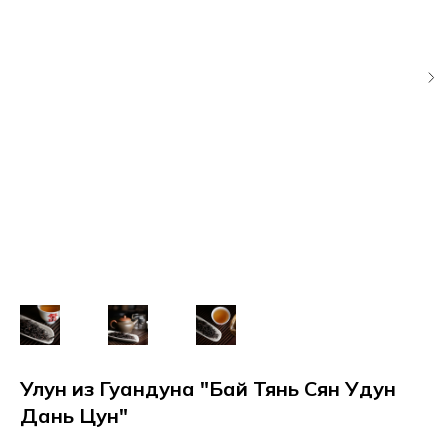
Улун из Гуандуна "Бай Тянь Сян Удун
Дань Цун"