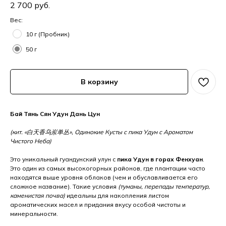
2 700
руб.
Вес:
10 г (Пробник)
50 г
В корзину
Бай Тянь Сян Удун Дань Цун
(кит. «白天香乌岽单丛», Одинокие Кусты с пика Удун с Ароматом
Чистого Неба)
Это уникальный гуандунский улун с
пика Удун в горах Фенхуан
.
Это один из самых высокогорных районов, где плантации часто
находятся выше уровня облаков (чем и обуславливается его
сложное название). Такие условия
(туманы, перепады температур,
каменистая почва)
идеальны для накопления листом
ароматических масел и придания вкусу особой чистоты и
минеральности.