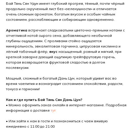
Бай Тянь Сян Удун имеет глубокий прогрев, тёмный, почти чёрный
продольно скрученный лист без «зеленушности» и отличается
очень сложным ароматом, богатым вкусом и особым чайным
состоянием, расслабляющим и собирающим одновременно.
Ароматика
встречает сладковатыми цветочно-пряными нотами с
отчетливой нотой сырого сена, добавляющего необычной
глубины ощущениям. С проливами стойко ощущается
минеральность, эвкалиптовая горчинка, цитрусовая кислинка и
лёгкий табачный флёр,
вкус
насыщенный, ровный и мягкий, при
крепкой заварке дающий ощутимую грейпфрутовую горечь,
которая возвращается фруктовой сладостью в долгом
послевкусии.
Мощный, сложный и богатый Дань Цун, который удивит вас во
время чаепития и вознаградит состоянием спокойствия, радости,
тонуса и гармонии!
Как и где купить Бай Тянь Сян Дань Цун?
• Можно оформить заказ онлайн в интернет-магазине. Подробная
информация о доставке
тут
• Или зайти к нам в гости и познакомиться с чаем вживую
ежедневно с 11:00 до 21:00