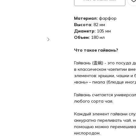
Материал:
фарфор
Высота:
82 мм
Диаметр:
105 мм
Объем:
180 мл
Что такое гайвань?
Гайвань
(盖碗) - это посуда д
в классическом чаепитии вме
элементов: крышки, чашки и 
«вань» – пиала (блюдце иног
Гайвань считается универса
любого сорта чая.
Каждый элемент гайвани слу
аккуратно переливать чай, н
помощью можно перемешиват
кислородом.