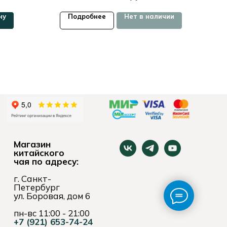
ну
Подробнее
Нет в наличии
П
Магазин
китайского
чая по адресу:
г. Санкт-
Петербург
ул. Боровая, дом 6
пн-вс 11:00 - 21:00
+7 (921) 653-74-24