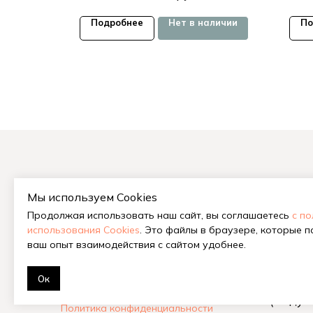
аличии
Подробнее
Нет в наличии
По
Мы используем Cookies
На гла
Продолжая использовать наш сайт, вы соглашаетесь
с п
Китайс
использования Cookies
. Это файлы в браузере, которые 
Габа у
ваш опыт взаимодействия с сайтом удобнее.
Шу и Ш
Ок
© 2018-2026 Tea Station
Илья Б
Улучшаем жизнь с 2018 г.
(Баду 
Политика конфиденциальности