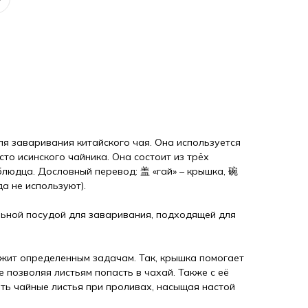
ля заваривания китайского чая. Она используется
сто исинского чайника. Она состоит из трёх
блюдца. Дословный перевод: 盖 «гай» – крышка, 碗
да не используют).
льной посудой для заваривания, подходящей для
жит определенным задачам. Так, крышка помогает
е позволяя листьям попасть в чахай. Также с её
ь чайные листья при проливах, насыщая настой