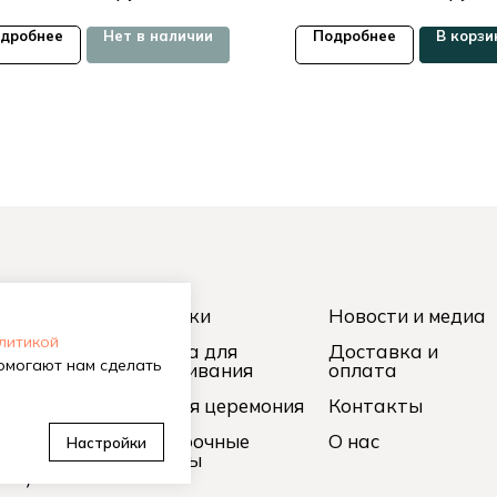
дробнее
Нет в наличии
Подробнее
В корзи
вную
Чайники
Новости и медиа
олитикой
кий чай
Посуда для
Доставка и
помогают нам сделать
заваривания
оплата
лун
Чайная церемония
Контакты
ен Пуэр
Подарочные
О нас
Настройки
адуров
наборы
Чай)