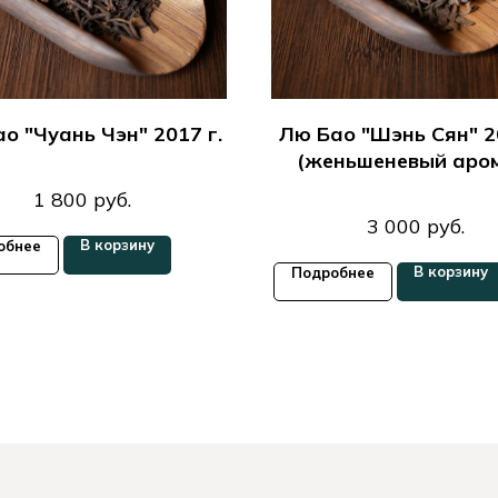
о "Чуань Чэн" 2017 г.
Лю Бао "Шэнь Сян" 20
(женьшеневый аро
1 800
руб.
3 000
руб.
В корзину
обнее
В корзину
Подробнее