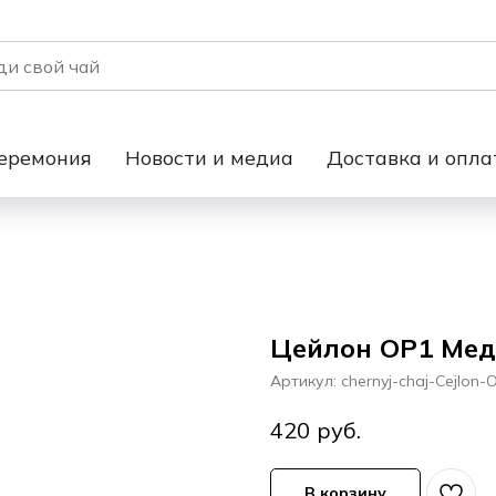
еремония
Новости и медиа
Доставка и опла
Цейлон OP1 Медд
Артикул:
chernyj-chaj-Cejlon
руб.
420
В корзину