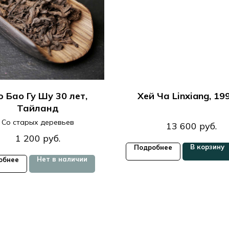
 Бао Гу Шу 30 лет,
Хей Ча Linxiang, 199
Тайланд
Со старых деревьев
13 600
руб.
1 200
руб.
В корзину
Подробнее
Нет в наличии
обнее