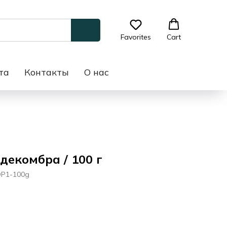
Favorites
Cart
та
Контакты
О нас
екомбра / 100 г
-OP1-100g