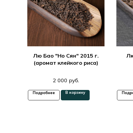
Лю Бао "Но Сян" 2015 г.
Лю
(аромат клейкого риса)
2 000
руб.
В корзину
Подробнее
Подр