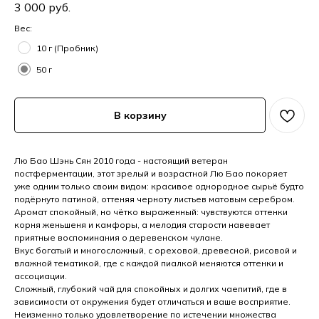
3 000
руб.
Вес:
10 г (Пробник)
50 г
В корзину
Лю Бао Шэнь Сян 2010 года - настоящий ветеран
постферментации, этот зрелый и возрастной Лю Бао покоряет
уже одним только своим видом: красивое однородное сырьё будто
подёрнуто патиной, оттеняя черноту листьев матовым серебром.
Аромат спокойный, но чётко выраженный: чувствуются оттенки
корня женьшеня и камфоры, а мелодия старости навевает
приятные воспоминания о деревенском чулане.
Вкус богатый и многосложный, с ореховой, древесной, рисовой и
влажной тематикой, где с каждой пиалкой меняются оттенки и
ассоциации.
Сложный, глубокий чай для спокойных и долгих чаепитий, где в
зависимости от окружения будет отличаться и ваше восприятие.
Неизменно только удовлетворение по истечении множества