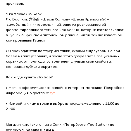
проливов.
Что такое Лю Бао?
Лю Бао (кит. 六堡茶, «Шесть Холмов», «Шесть Крепостей») –
самобытный и интересный чай, одна из разновидностей
ферментированного тёмного чая Хей Ча, который изготавливают
в Гуанси-Чжуанском автономном районе Китая, так же известном
как провинция Гуанси.
Он проходит этап постферментации, схожий с шу пуэром, но при
более мягких условиях, и после этого дозревает в специальных
корзинах от полугода, со временем улучшая свои свойства,
становясь глубже и округлее.
Как и где купить Лю Бао?
• Можно оформить заказ онлайн в интернет-магазине. Подробная
информация о доставке
тут
• Или зайти к нам в гости и выбрать посуду ежедневно с 11:00 до
21:00
Магазин китайского чая в Санкт-Петербурге «Tea Station» по
адресу
ул. Боровая, дом 6