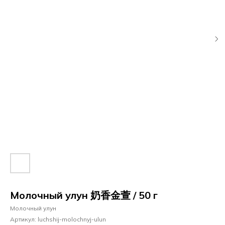
Молочный улун 奶香金萱 / 50 г
Молочный улун
Артикул:
luchshij-molochnyj-ulun