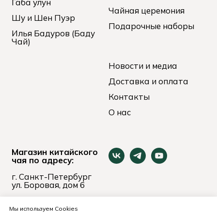
Габа улун
Чайная церемония
Шу и Шен Пуэр
Подарочные наборы
Илья Бадуров (Баду
Чай)
Новости и медиа
Доставка и оплата
Контакты
О нас
Магазин китайского
чая по адресу:
г. Санкт-Петербург
ул. Боровая, дом 6
пн-вс 11:00 - 21:00
+7 (921) 653-74-24
Мы используем Cookies