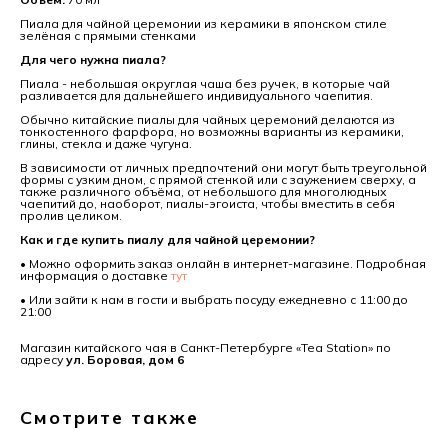
Пиала для чайной церемонии из керамики в японском стиле
зелёная с прямыми стенками
Для чего нужна пиала?
Пиала - небольшая округлая чаша без ручек, в которые чай
разливается для дальнейшего индивидуального чаепития.
Обычно китайские пиалы для чайных церемоний делаются из
тонкостенного фарфора, но возможны варианты из керамики,
глины, стекла и даже чугуна.
В зависимости от личных предпочтений они могут быть треугольной
формы с узким дном, с прямой стенкой или с заужением сверху, а
также различного объёма, от небольшого для многолюдных
чаепитий до, наоборот, пиалы-эгоиста, чтобы вместить в себя
пролив целиком.
Как и где купить пиалу для чайной церемонии?
• Можно оформить заказ онлайн в интернет-магазине. Подробная
информация о доставке
тут
• Или зайти к нам в гости и выбрать посуду ежедневно с 11:00 до
21:00
Магазин китайского чая в Санкт-Петербурге «Tea Station» по
адресу
ул. Боровая, дом 6
Смотрите также