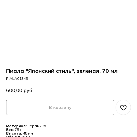
Пиала "Японский стиль", зеленая, 70 мл
PIALA01345
600,00
руб.
В корзину
Материал:
керамика
Вес:
75 г
Высота:
45 мм
Объём:
70 мл