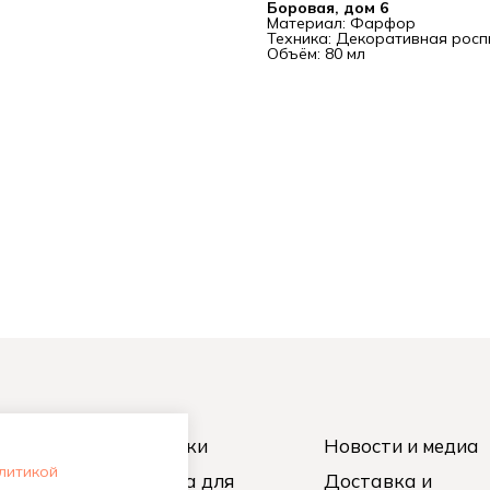
Боровая, дом 6
Материал: Фарфор
Техника: Декоративная росп
Объём: 80 мл
вную
Чайники
Новости и медиа
олитикой
кий чай
Посуда для
Доставка и