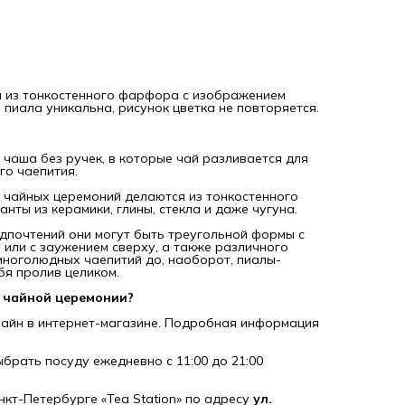
и из тонкостенного фарфора с изображением
пиала уникальна, рисунок цветка не повторяется.
 чаша без ручек, в которые чай разливается для
о чаепития.
 чайных церемоний делаются из тонкостенного
ты из керамики, глины, стекла и даже чугуна.
едпочтений они могут быть треугольной формы с
й или с заужением сверху, а также различного
многолюдных чаепитий до, наоборот, пиалы-
ебя пролив целиком.
я чайной церемонии?
айн в интернет-магазине. Подробная информация
выбрать посуду ежедневно с 11:00 до 21:00
нкт-Петербурге «Tea Station» по адресу
ул.