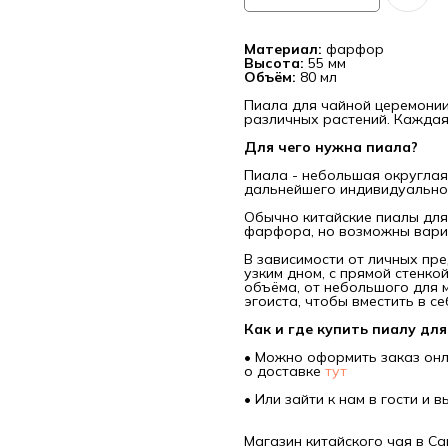
Материал:
фарфор
Высота:
55 мм
Объём:
80 мл
Пиала для чайной церемони
различных растений. Каждая 
Для чего нужна пиала?
Пиала - небольшая округлая
дальнейшего индивидуальног
Обычно китайские пиалы для
фарфора, но возможны вариан
В зависимости от личных пр
узким дном, с прямой стенко
объёма, от небольшого для 
эгоиста, чтобы вместить в с
Как и где купить пиалу дл
• Можно оформить заказ онл
о доставке
тут
• Или зайти к нам в гости и 
Магазин китайского чая в Са