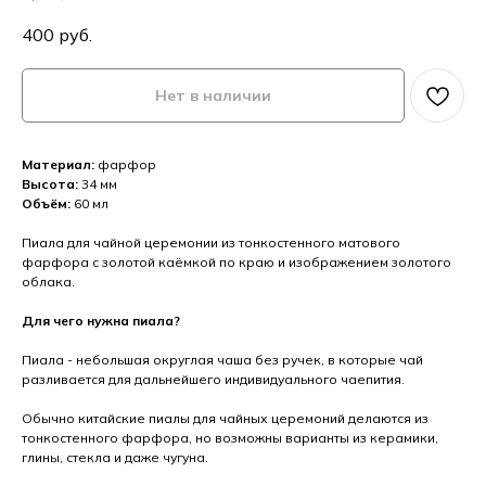
400
руб.
Нет в наличии
Материал:
фарфор
Высота:
34 мм
Объём:
60 мл
Пиала для чайной церемонии из тонкостенного матового
фарфора с золотой каёмкой по краю и изображением золотого
облака.
Для чего нужна пиала?
Пиала - небольшая округлая чаша без ручек, в которые чай
разливается для дальнейшего индивидуального чаепития.
Обычно китайские пиалы для чайных церемоний делаются из
тонкостенного фарфора, но возможны варианты из керамики,
глины, стекла и даже чугуна.