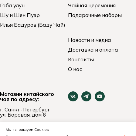
Габа улун
Чайная церемония
Шу и Шен Пуэр
Подарочные наборы
Илья Бадуров (Баду Чай)
Новости и медиа
Доставка и оплата
Контакты
О нас
Магазин китайского
чая по адресу:
г. Санкт-Петербург
ул. Боровая, дом 6
пн-вс 11:00 - 21:00
+7 (921) 653-74-24
Мы используем Cookies