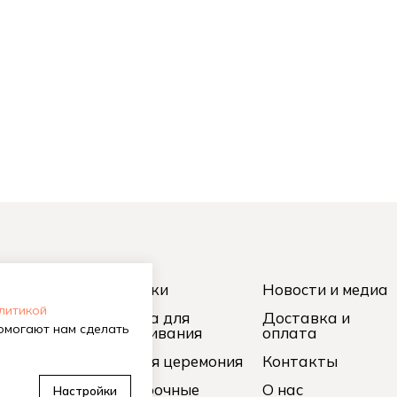
вную
Чайники
Новости и медиа
олитикой
кий чай
Посуда для
Доставка и
помогают нам сделать
заваривания
оплата
лун
Чайная церемония
Контакты
ен Пуэр
Подарочные
О нас
Настройки