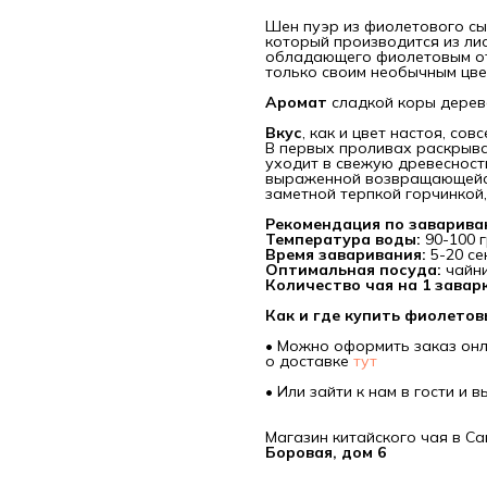
Шен пуэр из фиолетового сы
который производится из ли
обладающего фиолетовым от
только своим необычным цве
Аромат
сладкой коры дерева
Вкус
, как и цвет настоя, со
В
первых проливах раскрыва
уходит в свежую древесность
выраженной возвращающейс
заметной терпкой горчинкой,
Рекомендация по заварива
Температура воды:
90-100 
Время заваривания:
5-20 се
Оптимальная посуда:
чайни
Количество чая на 1 заварк
Как и где купить фиолето
• Можно оформить заказ онл
о доставке
тут
• Или зайти к нам в гости и 
Магазин китайского чая в Са
Боровая, дом 6