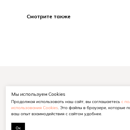
Смотрите также
Мы используем Cookies
На гла
Продолжая использовать наш сайт, вы соглашаетесь
с п
Китайс
использования Cookies
. Это файлы в браузере, которые 
Габа у
ваш опыт взаимодействия с сайтом удобнее.
Шу и Ш
Ок
© 2018-2026 Tea Station