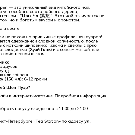
рья — это уникальный вид китайского чая,
стьев особого сорта чайного дерева,
тенком - "
Цзы Ча
(紫茶)". Этот чай отличается не
том, но и богатым вкусом и ароматом.
 и весны.
всем не похож на привычные профили шен пуэров!
ется сдержанной сладкой копченостью, после
 с нотками шиповника, изюма и свеклы с ярко
я сладостью (
Хуэй Гань
) и с совсем мягкой, еле
 свойственной шенам.
нию:
градусов
кунд
к или гайвань
у (150 мл):
6-12 грамм
вый Шен Пуэр?
айн в интернет-магазине. Подробная информация
выбрать посуду ежедневно с 11:00 до 21:00
нкт-Петербурге «Tea Station» по адресу
ул.