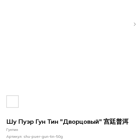
Шу Пуэр Гун Тин "Дворцовый" 宫廷普洱
Гунтин
Артикул:
shu-puer-gun-tin-50g