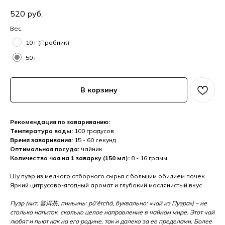
520
руб.
Вес:
10 г (Пробник)
50 г
В корзину
Рекомендация по завариванию:
Температура воды:
100 градусов
Время заваривания:
15 - 60 секунд
Оптимальная посуда:
чайник
Количество чая на 1 заварку (150 мл):
8 - 16 грамм
Шу пуэр из мелкого отборного сырья с большим обилием почек.
Яркий цитрусово-ягодный аромат и глубокий маслянистый вкус
Пуэр (кит. 普洱茶, пиньинь: pǔ'ěrchá, буквально: «чай из Пуэра») – не
столько напиток, сколько целое направление в чайном мире. Этот чай
любят и пьют как на его родине, так и далеко за ее пределами. Более