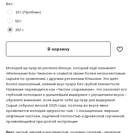
Вес:
10 г (Пробник)
50 г
357 г
В корзину
Молодой шу пуэр из региона Мэнсун, который ещё называют
«Маленьким Бан Чжаном» и славится своим более мелколистовым
сырьём по сравнению с другими регионами Юньнани. Это даёт
более изысканный, нежный вкус пуэра без грубой землистости.
Название переводится как «Чистое созревание», что означает его
глубокий потенциал к дальнейшей выдержке с улучшением вкуса –
обратите внимание, если ищете себе шу пуэр для выдержки!
Сырьё собрано весной 2025 года, поэтому во вкусе явно
проявляется молодая «дерзость» чая – с насыщенным, жирным,
нефтяным настоем, ощутимой плотностью и древесной горчинкой,
проявляющейся при долгой экстракции.
Вкус
чистый, мягкий и маслянистый, ощутимо сладкий – визитная